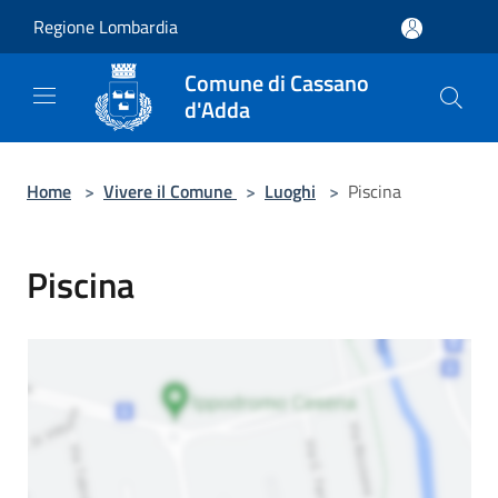
Salta al contenuto principale
Regione Lombardia
Comune di Cassano
d'Adda
Home
>
Vivere il Comune
>
Luoghi
>
Piscina
Piscina