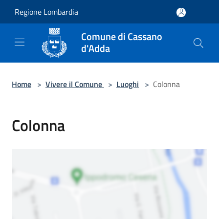
Salta al contenuto principale
Regione Lombardia
Comune di Cassano
d'Adda
Home
>
Vivere il Comune
>
Luoghi
>
Colonna
Colonna