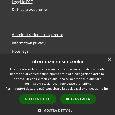
Leggi le FAQ
Richiesta assistenza
Amministrazione trasparente
Informativa privacy
Note legali
×
Dichiarazione di accessibilità
Informazioni sui cookie
Questo sito web utilizza cookie tecnici e assimilati strettamente
necessari al corretto funzionamento e alla navigazione del sito,
nonché un cookie tecnico analitico al solo fine di elaborare
informazioni statistiche, aggregate e anonime.
RSS
Copyright © 2026 • Comune di
Per maggiori dettagli, può consultare la cookie policy al seguente
link
Accessibilità
Cassano d'Adda • Powered by
Privacy
Municipium
Accesso
•
RIFIUTA TUTTO
ACCETTA TUTTO
Cookie
redazione
Mappa del sito
MOSTRA DETTAGLI