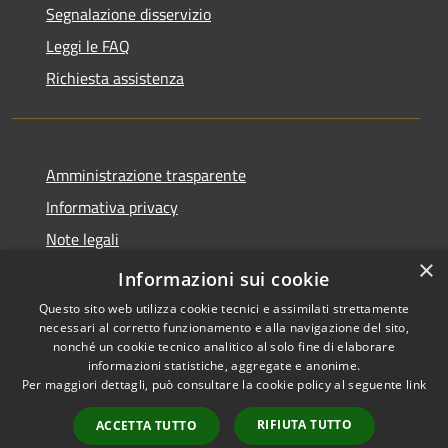
Segnalazione disservizio
Leggi le FAQ
Richiesta assistenza
Amministrazione trasparente
Informativa privacy
Note legali
×
Dichiarazione di accessibilità
Informazioni sui cookie
Questo sito web utilizza cookie tecnici e assimilati strettamente
necessari al corretto funzionamento e alla navigazione del sito,
nonché un cookie tecnico analitico al solo fine di elaborare
informazioni statistiche, aggregate e anonime.
RSS
Copyright © 2026 • Comune di
Per maggiori dettagli, può consultare la cookie policy al seguente
link
Accessibilità
Cassano d'Adda • Powered by
Privacy
Municipium
Accesso
•
RIFIUTA TUTTO
ACCETTA TUTTO
Cookie
redazione