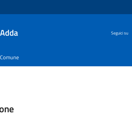
'Adda
Seguici su
il Comune
ione