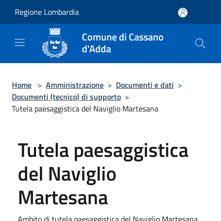
Salta al contenuto principale
Regione Lombardia
Comune di Cassano
d'Adda
Home
>
Amministrazione
>
Documenti e dati
>
Documenti (tecnico) di supporto
>
Tutela paesaggistica del Naviglio Martesana
Tutela paesaggistica
del Naviglio
Martesana
Ambito di tutela paesaggistica del Naviglio Martesana