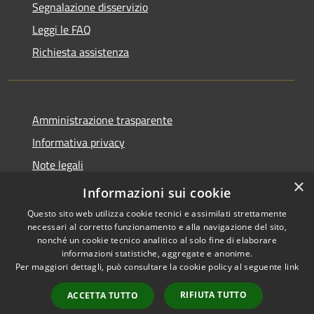
Segnalazione disservizio
Leggi le FAQ
Richiesta assistenza
Amministrazione trasparente
Informativa privacy
Note legali
×
Dichiarazione di accessibilità
Informazioni sui cookie
Questo sito web utilizza cookie tecnici e assimilati strettamente
necessari al corretto funzionamento e alla navigazione del sito,
nonché un cookie tecnico analitico al solo fine di elaborare
informazioni statistiche, aggregate e anonime.
RSS
Copyright © 2026 • Comune di
Per maggiori dettagli, può consultare la cookie policy al seguente
link
Accessibilità
Cassano d'Adda • Powered by
Privacy
Municipium
Accesso
•
RIFIUTA TUTTO
ACCETTA TUTTO
Cookie
redazione