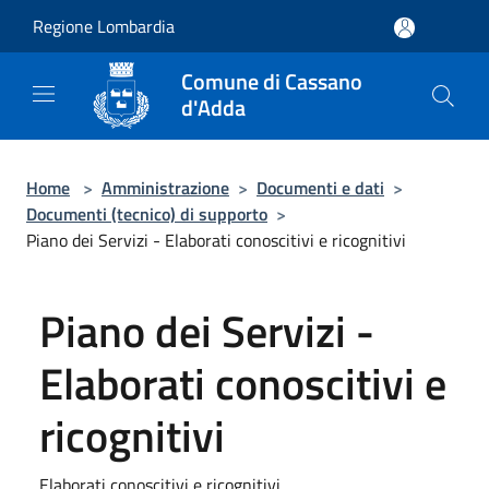
Salta al contenuto principale
Regione Lombardia
Comune di Cassano
d'Adda
Home
>
Amministrazione
>
Documenti e dati
>
Documenti (tecnico) di supporto
>
Piano dei Servizi - Elaborati conoscitivi e ricognitivi
Piano dei Servizi -
Elaborati conoscitivi e
ricognitivi
Elaborati conoscitivi e ricognitivi