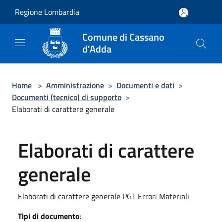
Salta al contenuto principale
Regione Lombardia
Comune di Cassano
d'Adda
Home
>
Amministrazione
>
Documenti e dati
>
Documenti (tecnico) di supporto
>
Elaborati di carattere generale
Elaborati di carattere
generale
Elaborati di carattere generale PGT Errori Materiali
Tipi di documento
: