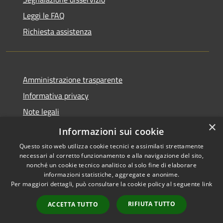
Leggi le FAQ
Richiesta assistenza
Amministrazione trasparente
Informativa privacy
Note legali
×
Dichiarazione di accessibilità
Informazioni sui cookie
Questo sito web utilizza cookie tecnici e assimilati strettamente
necessari al corretto funzionamento e alla navigazione del sito,
nonché un cookie tecnico analitico al solo fine di elaborare
informazioni statistiche, aggregate e anonime.
RSS
Copyright © 2026 • Comune di
Per maggiori dettagli, può consultare la cookie policy al seguente
link
Accessibilità
Cassano d'Adda • Powered by
Privacy
Municipium
Accesso
•
RIFIUTA TUTTO
ACCETTA TUTTO
Cookie
redazione