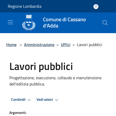
Salta al contenuto principale
Regione Lombardia
Comune di Cassano
d'Adda
Home
>
Amministrazione
>
Uffici
>
Lavori pubblici
Lavori pubblici
Progettazione, esecuzione, collaudo e manutenzione
dell’edilizia pubblica.
Condividi
Vedi azioni
Argomenti: