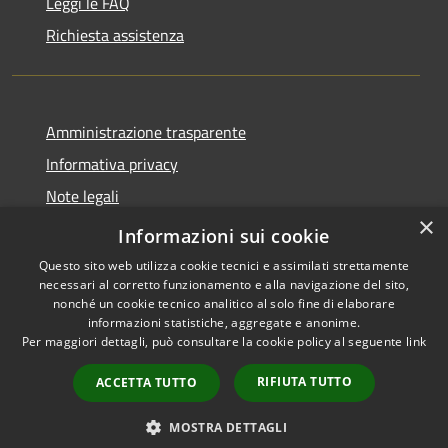
Leggi le FAQ
Richiesta assistenza
Amministrazione trasparente
Informativa privacy
Note legali
×
Dichiarazione di accessibilità
Informazioni sui cookie
Questo sito web utilizza cookie tecnici e assimilati strettamente
necessari al corretto funzionamento e alla navigazione del sito,
nonché un cookie tecnico analitico al solo fine di elaborare
informazioni statistiche, aggregate e anonime.
RSS
Copyright © 2026 • Comune di
Per maggiori dettagli, può consultare la cookie policy al seguente
link
Accessibilità
Cassano d'Adda • Powered by
Privacy
Municipium
Accesso
•
RIFIUTA TUTTO
ACCETTA TUTTO
Cookie
redazione
Mappa del sito
MOSTRA DETTAGLI