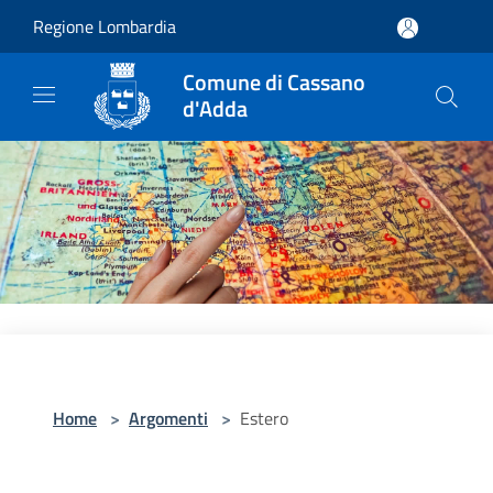
Salta al contenuto principale
Regione Lombardia
Comune di Cassano
d'Adda
Home
>
Argomenti
>
Estero