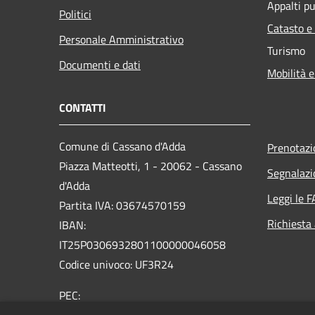
Appalti pu
Politici
Catasto e
Personale Amministrativo
Turismo
Documenti e dati
Mobilità e
CONTATTI
Comune di Cassano d'Adda
Prenotaz
Piazza Matteotti, 1 - 20062 - Cassano
Segnalazi
d'Adda
Leggi le 
Partita IVA: 03674570159
Richiesta
IBAN:
IT25P0306932801100000046058
Codice univoco: UF3R24
PEC:
protocollo@comune.cassanodadda.mi.legalmail.it