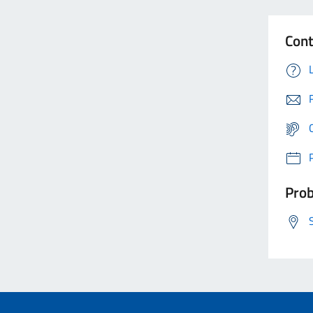
Cont
Prob