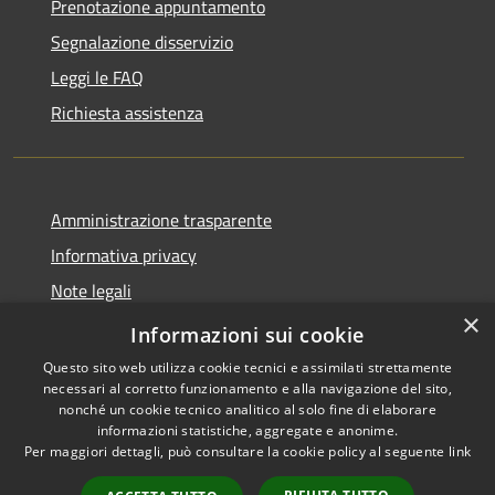
Prenotazione appuntamento
Segnalazione disservizio
Leggi le FAQ
Richiesta assistenza
Amministrazione trasparente
Informativa privacy
Note legali
×
Dichiarazione di accessibilità
Informazioni sui cookie
Questo sito web utilizza cookie tecnici e assimilati strettamente
necessari al corretto funzionamento e alla navigazione del sito,
nonché un cookie tecnico analitico al solo fine di elaborare
informazioni statistiche, aggregate e anonime.
RSS
Copyright © 2026 • Comune di
Per maggiori dettagli, può consultare la cookie policy al seguente
link
Accessibilità
Cassano d'Adda • Powered by
Privacy
Municipium
Accesso
•