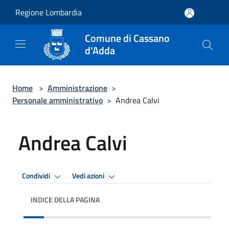
Salta al contenuto principale
Regione Lombardia
Comune di Cassano
d'Adda
Home
>
Amministrazione
>
Personale amministrativo
>
Andrea Calvi
Andrea Calvi
Condividi
Vedi azioni
INDICE DELLA PAGINA