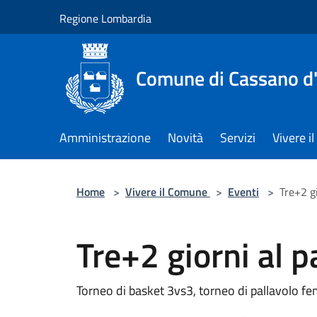
Salta al contenuto principale
Regione Lombardia
Comune di Cassano d
Amministrazione
Novità
Servizi
Vivere 
Home
>
Vivere il Comune
>
Eventi
>
Tre+2 gi
Tre+2 giorni al p
Torneo di basket 3vs3, torneo di pallavolo fe