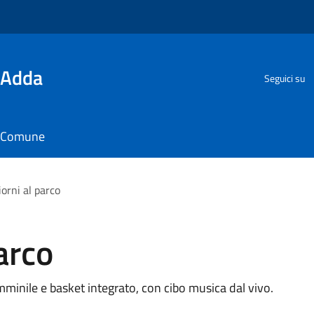
'Adda
Seguici su
il Comune
orni al parco
arco
mminile e basket integrato, con cibo musica dal vivo.