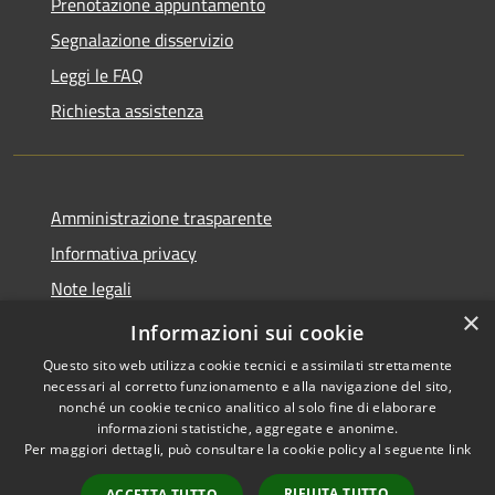
Prenotazione appuntamento
Segnalazione disservizio
Leggi le FAQ
Richiesta assistenza
Amministrazione trasparente
Informativa privacy
Note legali
×
Dichiarazione di accessibilità
Informazioni sui cookie
Questo sito web utilizza cookie tecnici e assimilati strettamente
necessari al corretto funzionamento e alla navigazione del sito,
nonché un cookie tecnico analitico al solo fine di elaborare
informazioni statistiche, aggregate e anonime.
RSS
Copyright © 2026 • Comune di
Per maggiori dettagli, può consultare la cookie policy al seguente
link
Accessibilità
Cassano d'Adda • Powered by
Privacy
Municipium
Accesso
•
RIFIUTA TUTTO
ACCETTA TUTTO