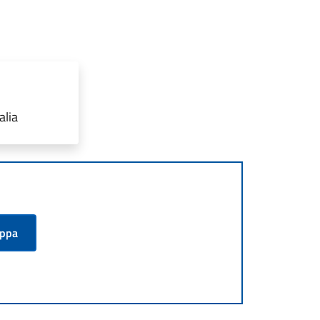
alia
appa