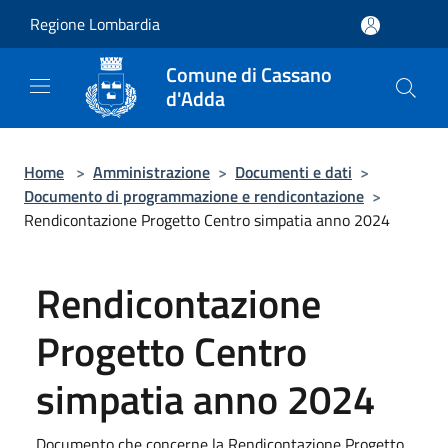
Salta al contenuto principale
Regione Lombardia
Comune di Cassano
d'Adda
Home
>
Amministrazione
>
Documenti e dati
>
Documento di programmazione e rendicontazione
>
Rendicontazione Progetto Centro simpatia anno 2024
Rendicontazione
Progetto Centro
simpatia anno 2024
Documento che concerne la Rendicontazione Progetto