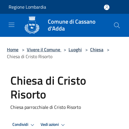
Salta al contenuto principale
Regione Lombardia
Comune di Cassano
d'Adda
Home
>
Vivere il Comune
>
Luoghi
>
Chiesa
>
Chiesa di Cristo Risorto
Chiesa di Cristo
Risorto
Chiesa parrocchiale di Cristo Risorto
Condividi
Vedi azioni