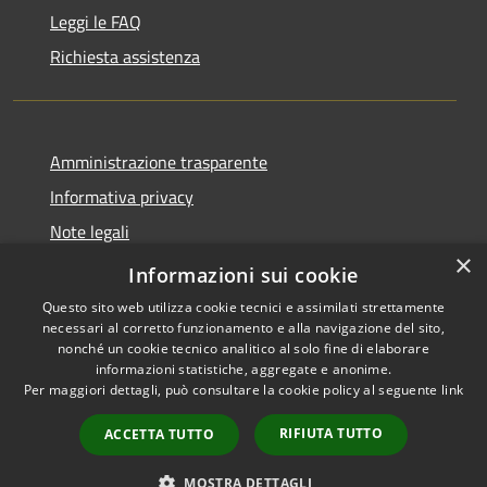
Leggi le FAQ
Richiesta assistenza
Amministrazione trasparente
Informativa privacy
Note legali
×
Dichiarazione di accessibilità
Informazioni sui cookie
Questo sito web utilizza cookie tecnici e assimilati strettamente
necessari al corretto funzionamento e alla navigazione del sito,
nonché un cookie tecnico analitico al solo fine di elaborare
informazioni statistiche, aggregate e anonime.
RSS
Copyright © 2026 • Comune di
Per maggiori dettagli, può consultare la cookie policy al seguente
link
Accessibilità
Cassano d'Adda • Powered by
Privacy
Municipium
Accesso
•
RIFIUTA TUTTO
ACCETTA TUTTO
Cookie
redazione
Mappa del sito
MOSTRA DETTAGLI