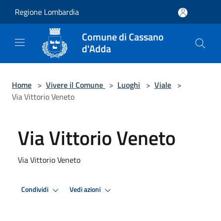
Salta al contenuto principale
Regione Lombardia
Comune di Cassano
d'Adda
Home
>
Vivere il Comune
>
Luoghi
>
Viale
>
Via Vittorio Veneto
Via Vittorio Veneto
Via Vittorio Veneto
Condividi
Vedi azioni