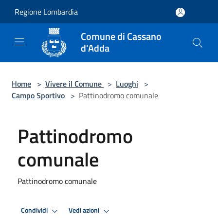
Salta al contenuto principale
Regione Lombardia
Comune di Cassano
d'Adda
Home
>
Vivere il Comune
>
Luoghi
>
Campo Sportivo
>
Pattinodromo comunale
Pattinodromo
comunale
Pattinodromo comunale
Condividi
Vedi azioni