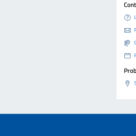
Cont
Prob