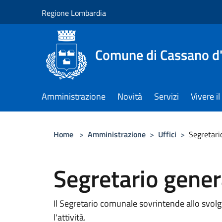
Salta al contenuto principale
Regione Lombardia
Comune di Cassano d
Amministrazione
Novità
Servizi
Vivere 
Home
>
Amministrazione
>
Uffici
>
Segretari
Segretario gener
Il Segretario comunale sovrintende allo svolg
l'attività.