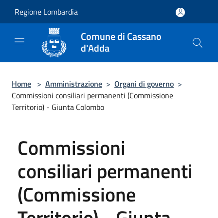
Salta al contenuto principale
Regione Lombardia
Comune di Cassano
d'Adda
Home
>
Amministrazione
>
Organi di governo
>
Commissioni consiliari permanenti (Commissione
Territorio) - Giunta Colombo
Commissioni
consiliari permanenti
(Commissione
Territorio) - Giunta