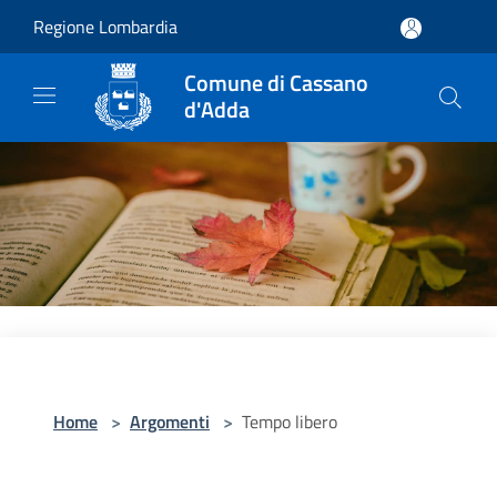
Salta al contenuto principale
Regione Lombardia
Comune di Cassano
d'Adda
Home
>
Argomenti
>
Tempo libero