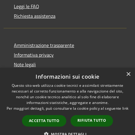
Leggi le FAQ
Richiesta assistenza
Amministrazione trasparente
Informativa privacy
Note legali
×
Dichiarazione di accessibilità
Informazioni sui cookie
Questo sito web utilizza cookie tecnici e assimilati strettamente
necessari al corretto funzionamento e alla navigazione del sito,
nonché un cookie tecnico analitico al solo fine di elaborare
informazioni statistiche, aggregate e anonime.
RSS
Copyright © 2026 • Comune di
Per maggiori dettagli, può consultare la cookie policy al seguente
link
Accessibilità
Cassano d'Adda • Powered by
Privacy
Municipium
Accesso
•
RIFIUTA TUTTO
ACCETTA TUTTO
Cookie
redazione
Mappa del sito
MOSTRA DETTAGLI