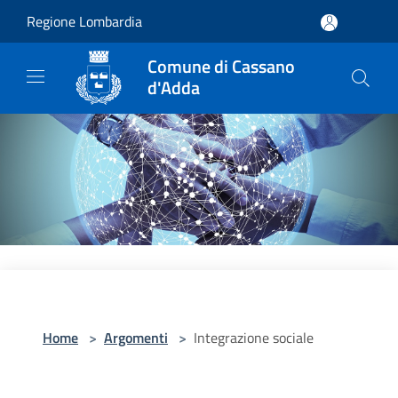
Salta al contenuto principale
Regione Lombardia
Comune di Cassano
d'Adda
Home
>
Argomenti
>
Integrazione sociale