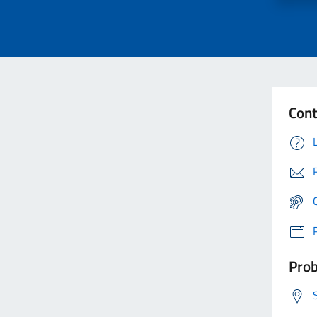
Cont
Prob