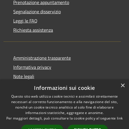
Prenotazione appuntamento
Segnalazione disservizio
Leggi le FAQ
Richiesta assistenza
Amministrazione trasparente
Informativa privacy
Note legali
×
Dichiarazione di accessibilità
Informazioni sui cookie
Questo sito web utilizza cookie tecnici e assimilati strettamente
necessari al corretto funzionamento e alla navigazione del sito,
nonché un cookie tecnico analitico al solo fine di elaborare
informazioni statistiche, aggregate e anonime.
RSS
Copyright © 2026 • Comune di
Per maggiori dettagli, può consultare la cookie policy al seguente
link
Accessibilità
Cassano d'Adda • Powered by
Privacy
Municipium
Accesso
•