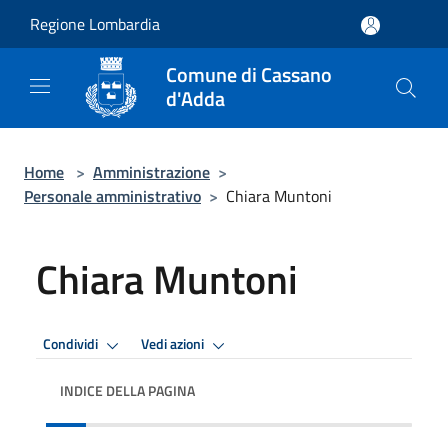
Salta al contenuto principale
Regione Lombardia
Comune di Cassano
d'Adda
Home
>
Amministrazione
>
Personale amministrativo
>
Chiara Muntoni
Chiara Muntoni
Condividi
Vedi azioni
INDICE DELLA PAGINA