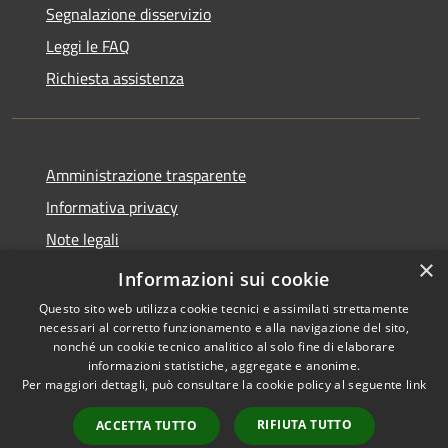
Segnalazione disservizio
Leggi le FAQ
Richiesta assistenza
Amministrazione trasparente
Informativa privacy
Note legali
×
Dichiarazione di accessibilità
Informazioni sui cookie
Questo sito web utilizza cookie tecnici e assimilati strettamente
necessari al corretto funzionamento e alla navigazione del sito,
nonché un cookie tecnico analitico al solo fine di elaborare
informazioni statistiche, aggregate e anonime.
RSS
Copyright © 2026 • Comune di
Per maggiori dettagli, può consultare la cookie policy al seguente
link
Accessibilità
Cassano d'Adda • Powered by
Privacy
Municipium
Accesso
•
RIFIUTA TUTTO
ACCETTA TUTTO
Cookie
redazione