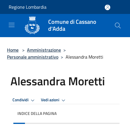
Salta al contenuto principale
Regione Lombardia
Comune di Cassano
d'Adda
Home
>
Amministrazione
>
Personale amministrativo
>
Alessandra Moretti
Alessandra Moretti
Condividi
Vedi azioni
INDICE DELLA PAGINA