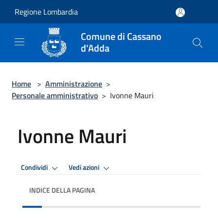
Salta al contenuto principale
Regione Lombardia
Comune di Cassano
d'Adda
Home
>
Amministrazione
>
Personale amministrativo
>
Ivonne Mauri
Ivonne Mauri
Condividi
Vedi azioni
INDICE DELLA PAGINA