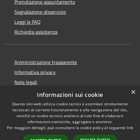
Prenotazione appuntamento
Segnalazione disservizio
Leggi le FAQ
Richiesta assistenza
Amministrazione trasparente
Informativa privacy
Note legali
×
Dichiarazione di accessibilità
Informazioni sui cookie
Questo sito web utilizza cookie tecnici e assimilati strettamente
necessari al corretto funzionamento e alla navigazione del sito,
nonché un cookie tecnico analitico al solo fine di elaborare
informazioni statistiche, aggregate e anonime.
RSS
Copyright © 2026 • Comune di
Per maggiori dettagli, può consultare la cookie policy al seguente
link
Accessibilità
Cassano d'Adda • Powered by
Privacy
Municipium
Accesso
•