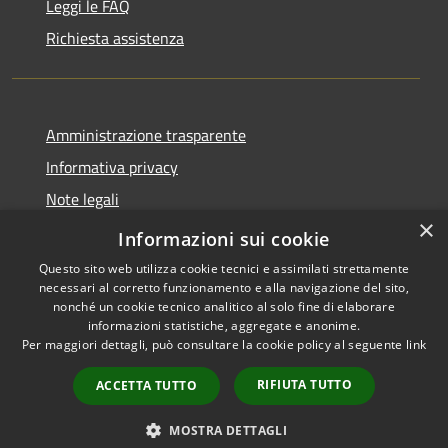
Leggi le FAQ
Richiesta assistenza
Amministrazione trasparente
Informativa privacy
Note legali
×
Dichiarazione di accessibilità
Informazioni sui cookie
Questo sito web utilizza cookie tecnici e assimilati strettamente
necessari al corretto funzionamento e alla navigazione del sito,
nonché un cookie tecnico analitico al solo fine di elaborare
informazioni statistiche, aggregate e anonime.
RSS
Copyright © 2026 • Comune di
Per maggiori dettagli, può consultare la cookie policy al seguente
link
Accessibilità
Cassano d'Adda • Powered by
Privacy
Municipium
Accesso
•
RIFIUTA TUTTO
ACCETTA TUTTO
Cookie
redazione
Mappa del sito
MOSTRA DETTAGLI