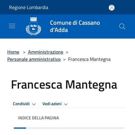
Salta al contenuto principale
Regione Lombardia
Comune di Cassano
d'Adda
Home
>
Amministrazione
>
Personale amministrativo
>
Francesca Mantegna
Francesca Mantegna
Condividi
Vedi azioni
INDICE DELLA PAGINA