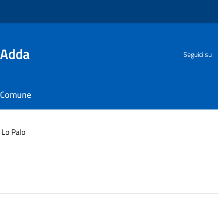
'Adda
Seguici su
il Comune
 Lo Palo