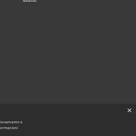
×
nzionamento e
nformazioni