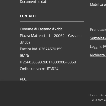
Documenti e dati
Mobilità e
CONTATTI
Comune di Cassano d'Adda
Prenotaz
Piazza Matteotti, 1 - 20062 - Cassano
Segnalazi
d'Adda
Leggi le 
Partita IVA: 03674570159
Richiesta
IBAN:
IT25P0306932801100000046058
Codice univoco: UF3R24
PEC:
protocollo@comune.cassanodadda.mi.legalmail.it
Centralino Unico: 0363 366 011
Questo sito 
alla navig