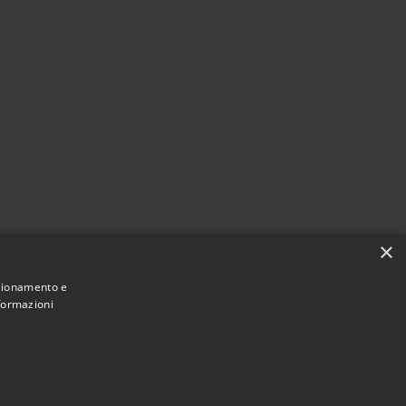
×
nzionamento e
nformazioni
Municipium
Accesso
e di Cassano d'Adda • Powered by
•