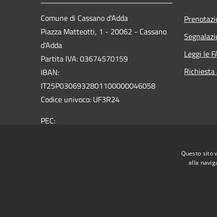
Comune di Cassano d'Adda
Prenotaz
Piazza Matteotti, 1 - 20062 - Cassano
Segnalazi
d'Adda
Leggi le 
Partita IVA: 03674570159
Richiesta
IBAN:
IT25P0306932801100000046058
Codice univoco: UF3R24
PEC:
protocollo@comune.cassanodadda.mi.legalmail.it
Centralino Unico: 0363 366 011
Questo sito 
alla navig
RSS
Accessibilità
Privacy
Cookie
Mappa de