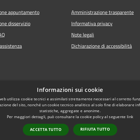
ione appuntamento
Amministrazione trasparente
one disservizio
Informativa privacy
FAQ
Note legali
 assistenza
Dichiarazione di accessibilità
Informazioni sui cookie
web utilizza cookie tecnici e assimilati strettamente necessari al corretto fu
azione del sito, nonché un cookie tecnico analitico al solo fine di elaborare i
statistiche, aggregate e anonime.
Per maggiori dettagli, può consultare la cookie policy al seguente
link
RIFIUTA TUTTO
ACCETTA TUTTO
l sito
Copyright © 2026 • Comun