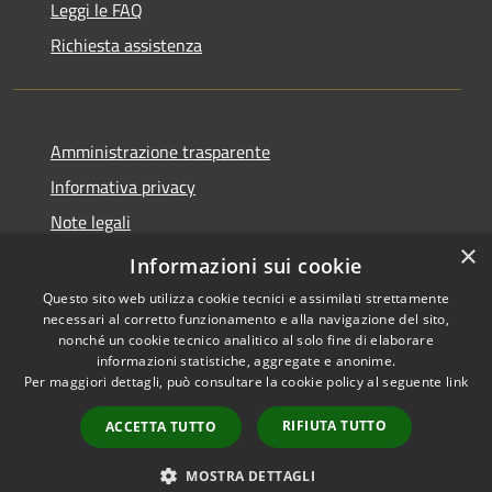
Leggi le FAQ
Richiesta assistenza
Amministrazione trasparente
Informativa privacy
Note legali
×
Dichiarazione di accessibilità
Informazioni sui cookie
Questo sito web utilizza cookie tecnici e assimilati strettamente
necessari al corretto funzionamento e alla navigazione del sito,
nonché un cookie tecnico analitico al solo fine di elaborare
informazioni statistiche, aggregate e anonime.
RSS
Copyright © 2026 • Comune di
Per maggiori dettagli, può consultare la cookie policy al seguente
link
Accessibilità
Cassano d'Adda • Powered by
Privacy
Municipium
Accesso
•
RIFIUTA TUTTO
ACCETTA TUTTO
Cookie
redazione
Mappa del sito
MOSTRA DETTAGLI