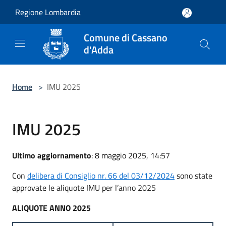
Salta al contenuto principale
Regione Lombardia
Comune di Cassano
d'Adda
Home
>
IMU 2025
IMU 2025
Ultimo aggiornamento
: 8 maggio 2025, 14:57
Con
delibera di Consiglio nr. 66 del 03/12/2024
sono state
approvate le aliquote IMU per l’anno 2025
ALIQUOTE ANNO 2025