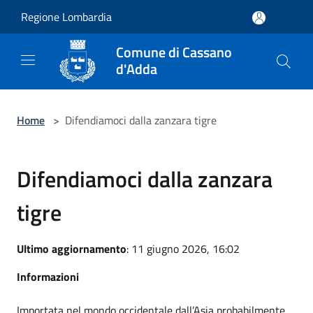
Salta al contenuto principale
Regione Lombardia
Comune di Cassano
d'Adda
Home
>
Difendiamoci dalla zanzara tigre
Difendiamoci dalla zanzara
tigre
Ultimo aggiornamento
: 11 giugno 2026, 16:02
Informazioni
Importata nel mondo occidentale dall’Asia probabilmente