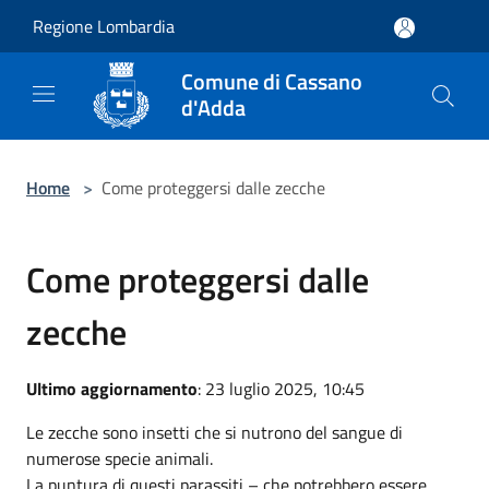
Salta al contenuto principale
Regione Lombardia
Comune di Cassano
d'Adda
Home
>
Come proteggersi dalle zecche
Come proteggersi dalle
zecche
Ultimo aggiornamento
: 23 luglio 2025, 10:45
Le zecche sono insetti che si nutrono del sangue di
numerose specie animali.
La puntura di questi parassiti – che potrebbero essere