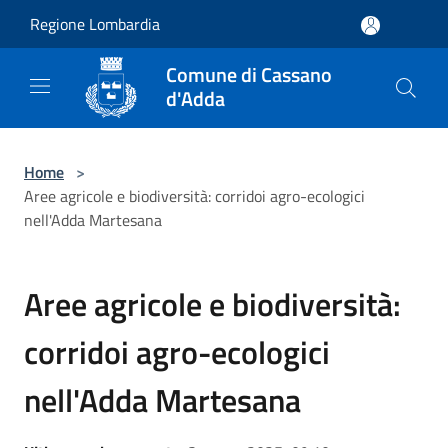
Salta al contenuto principale
Regione Lombardia
Comune di Cassano
d'Adda
Home
>
Aree agricole e biodiversità: corridoi agro-ecologici
nell'Adda Martesana
Aree agricole e biodiversità:
corridoi agro-ecologici
nell'Adda Martesana