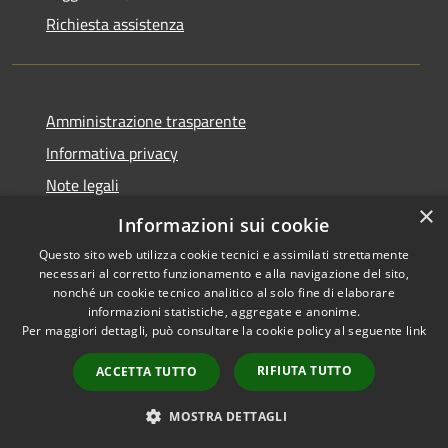
Richiesta assistenza
Amministrazione trasparente
Informativa privacy
Note legali
×
Dichiarazione di accessibilità
Informazioni sui cookie
Questo sito web utilizza cookie tecnici e assimilati strettamente
necessari al corretto funzionamento e alla navigazione del sito,
nonché un cookie tecnico analitico al solo fine di elaborare
informazioni statistiche, aggregate e anonime.
RSS
Copyright © 2026 • Comune di
Per maggiori dettagli, può consultare la cookie policy al seguente
link
Accessibilità
Cassano d'Adda • Powered by
Privacy
Municipium
Accesso
•
RIFIUTA TUTTO
ACCETTA TUTTO
Cookie
redazione
Mappa del sito
MOSTRA DETTAGLI