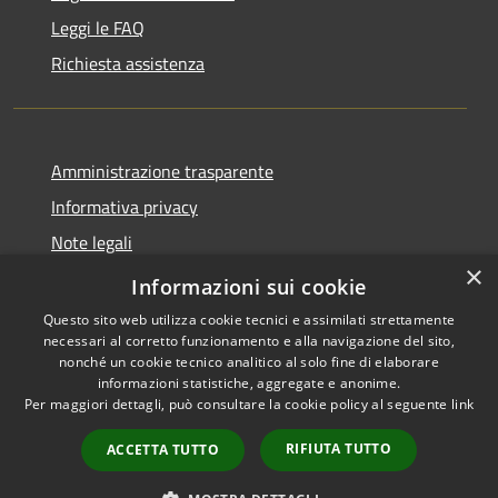
Leggi le FAQ
Richiesta assistenza
Amministrazione trasparente
Informativa privacy
Note legali
×
Dichiarazione di accessibilità
Informazioni sui cookie
Questo sito web utilizza cookie tecnici e assimilati strettamente
necessari al corretto funzionamento e alla navigazione del sito,
nonché un cookie tecnico analitico al solo fine di elaborare
informazioni statistiche, aggregate e anonime.
RSS
Copyright © 2026 • Comune di
Per maggiori dettagli, può consultare la cookie policy al seguente
link
Accessibilità
Cassano d'Adda • Powered by
Privacy
Municipium
Accesso
•
RIFIUTA TUTTO
ACCETTA TUTTO
Cookie
redazione
Mappa del sito