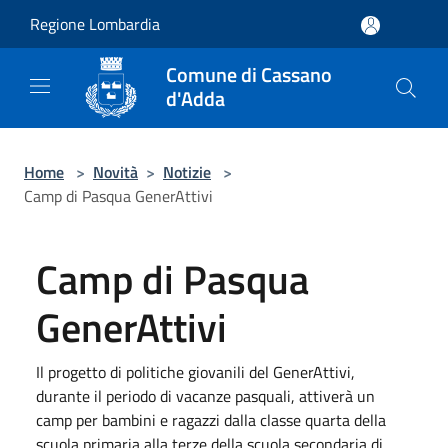
Salta al contenuto principale
Regione Lombardia
Comune di Cassano
d'Adda
Home
>
Novità
>
Notizie
>
Camp di Pasqua GenerAttivi
Camp di Pasqua
GenerAttivi
Il progetto di politiche giovanili del GenerAttivi,
durante il periodo di vacanze pasquali, attiverà un
camp per bambini e ragazzi dalla classe quarta della
scuola primaria alla terze della scuola secondaria di