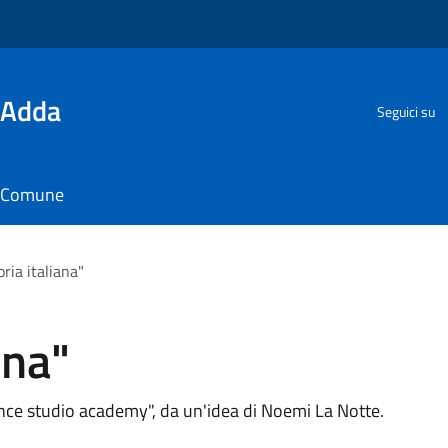
'Adda
Seguici su
il Comune
ria italiana"
ana"
ance studio academy", da un'idea di Noemi La Notte.