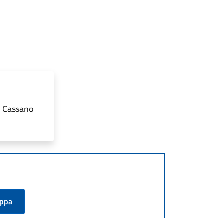
2 Cassano
appa