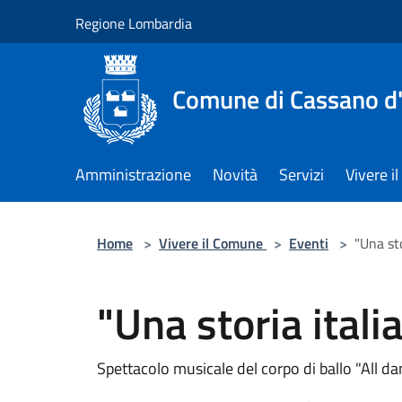
Salta al contenuto principale
Regione Lombardia
Comune di Cassano d
Amministrazione
Novità
Servizi
Vivere 
Home
>
Vivere il Comune
>
Eventi
>
"Una sto
"Una storia itali
Spettacolo musicale del corpo di ballo "All d