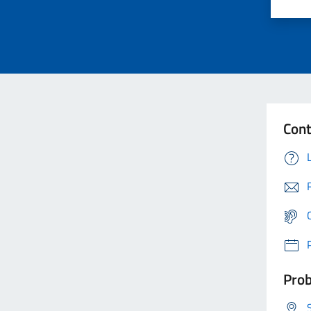
Cont
Prob