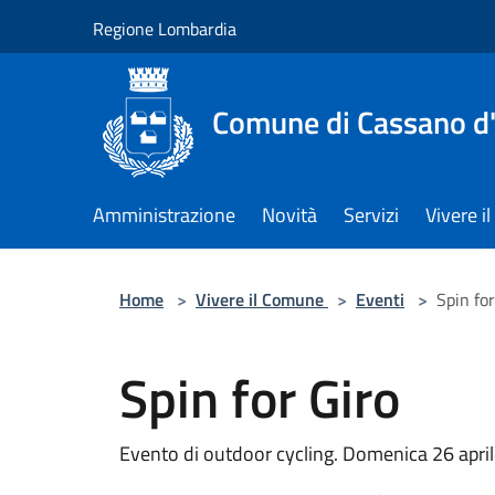
Salta al contenuto principale
Regione Lombardia
Comune di Cassano d
Amministrazione
Novità
Servizi
Vivere 
Home
>
Vivere il Comune
>
Eventi
>
Spin for
Spin for Giro
Evento di outdoor cycling. Domenica 26 aprile,