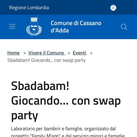
Salta al contenuto principale
Regione Lombardia
Comune di Cassano
d'Adda
Home
>
Vivere il Comune
>
Eventi
>
Sbadabam! Giocando... con swap party
Sbadabam!
Giocando... con swap
party
Laboratorio per bambini e famiglie, organizzato dal
progetto "Family M'app" e dal servizio minori e famiglie