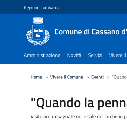
Salta al contenuto principale
Regione Lombardia
Comune di Cassano d
Amministrazione
Novità
Servizi
Vivere 
Home
>
Vivere il Comune
>
Eventi
>
"Quando
"Quando la penna
Visite accompagnate nelle sale dell'archivio 