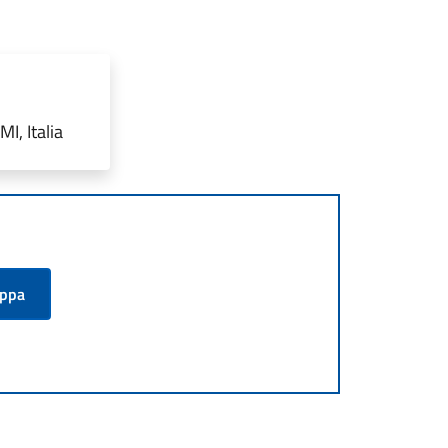
I, Italia
appa