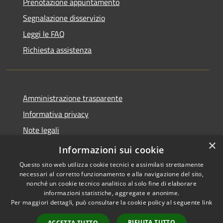
Prenotazione appuntamento
Segnalazione disservizio
Leggi le FAQ
Richiesta assistenza
Amministrazione trasparente
Informativa privacy
Note legali
×
Dichiarazione di accessibilità
Informazioni sui cookie
Questo sito web utilizza cookie tecnici e assimilati strettamente
necessari al corretto funzionamento e alla navigazione del sito,
nonché un cookie tecnico analitico al solo fine di elaborare
informazioni statistiche, aggregate e anonime.
RSS
Copyright © 2026 • Comune di
Per maggiori dettagli, può consultare la cookie policy al seguente
link
Accessibilità
Cassano d'Adda • Powered by
Privacy
Municipium
Accesso
•
RIFIUTA TUTTO
ACCETTA TUTTO