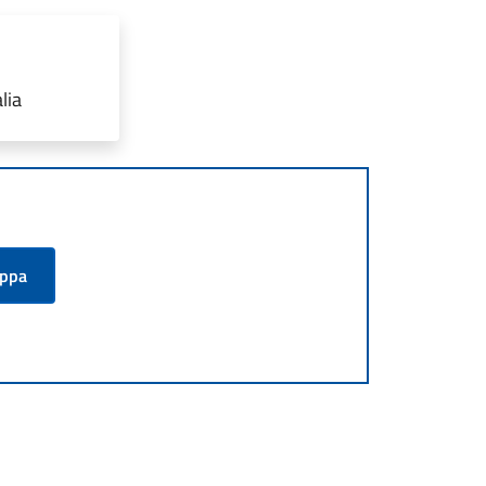
lia
appa