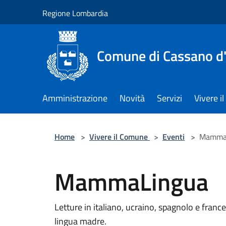
Salta al contenuto principale
Regione Lombardia
Comune di Cassano d
Amministrazione
Novità
Servizi
Vivere 
Home
>
Vivere il Comune
>
Eventi
>
Mamma
MammaLingua
Letture in italiano, ucraino, spagnolo e franc
lingua madre.