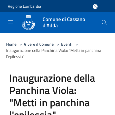
Salta al contenuto principale
Regione Lombardia
Comune di Cassano
d'Adda
Home
>
Vivere il Comune
>
Eventi
>
Inaugurazione della Panchina Viola: "Metti in panchina
l'epilessia"
Inaugurazione della
Panchina Viola:
"Metti in panchina
l'epilessia"