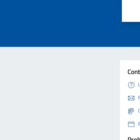
Cont
Prob