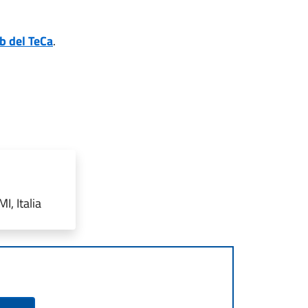
b del TeCa
.
, Italia