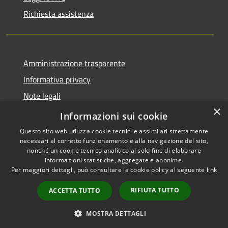
Richiesta assistenza
Amministrazione trasparente
Informativa privacy
Note legali
×
Dichiarazione di accessibilità
Informazioni sui cookie
Questo sito web utilizza cookie tecnici e assimilati strettamente
necessari al corretto funzionamento e alla navigazione del sito,
nonché un cookie tecnico analitico al solo fine di elaborare
informazioni statistiche, aggregate e anonime.
RSS
Copyright © 2026 • Comune di
Per maggiori dettagli, può consultare la cookie policy al seguente
link
Accessibilità
Cassano d'Adda • Powered by
Privacy
Municipium
Accesso
•
RIFIUTA TUTTO
ACCETTA TUTTO
Cookie
redazione
Mappa del sito
MOSTRA DETTAGLI