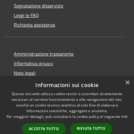
Segnalazione disservizio
Leggi le FAQ
Richiesta assistenza
Amministrazione trasparente
Informativa privacy
Note legali
×
Dichiarazione di accessibilità
Informazioni sui cookie
Questo sito web utilizza cookie tecnici e assimilati strettamente
necessari al corretto funzionamento e alla navigazione del sito,
nonché un cookie tecnico analitico al solo fine di elaborare
informazioni statistiche, aggregate e anonime.
RSS
Copyright © 2026 • Comune di
Per maggiori dettagli, può consultare la cookie policy al seguente
link
Accessibilità
Cassano d'Adda • Powered by
Privacy
Municipium
Accesso
•
RIFIUTA TUTTO
ACCETTA TUTTO