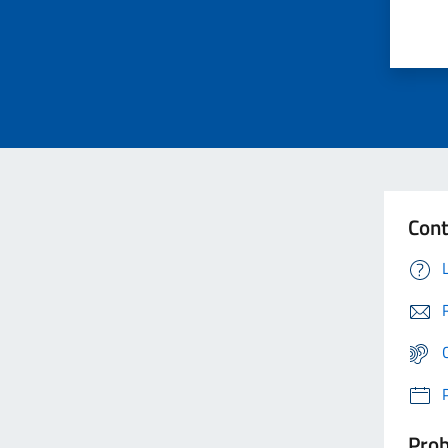
Cont
Prob