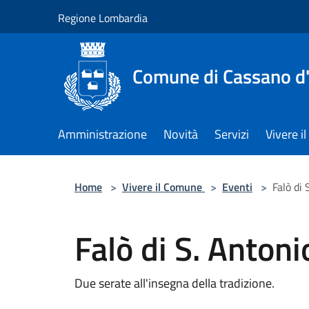
Salta al contenuto principale
Regione Lombardia
Comune di Cassano d
Amministrazione
Novità
Servizi
Vivere 
Home
>
Vivere il Comune
>
Eventi
>
Falò di
Falò di S. Anton
Due serate all'insegna della tradizione.