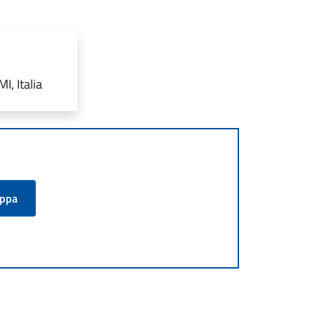
, Italia
appa